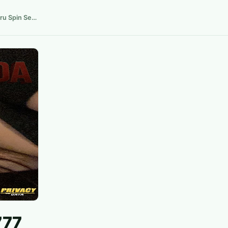
DEWAGARUDA Pusat Daring Slot777 Paling Topcer Baru Spin Sebentar Bisa Sensasional
777