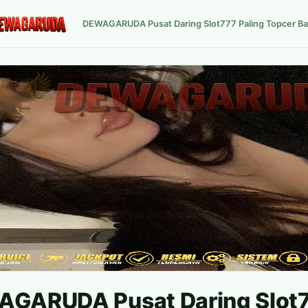
GARUDA Pusat Daring Slot