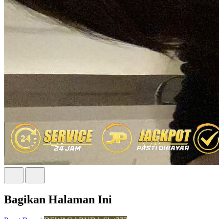
Bagikan Halaman Ini