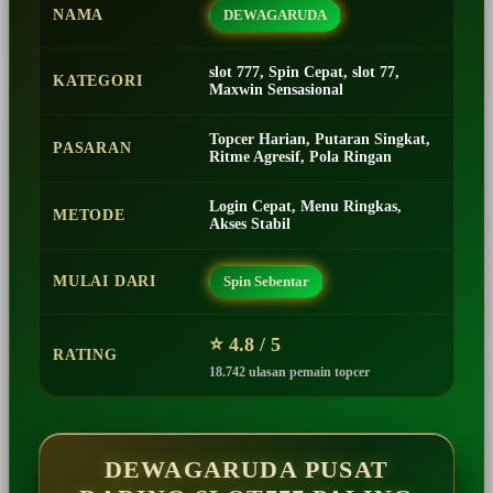
NAMA
DEWAGARUDA
slot 777, Spin Cepat, slot 77,
KATEGORI
Maxwin Sensasional
Topcer Harian, Putaran Singkat,
PASARAN
Ritme Agresif, Pola Ringan
Login Cepat, Menu Ringkas,
METODE
Akses Stabil
MULAI DARI
Spin Sebentar
⭐ 4.8 / 5
RATING
18.742 ulasan pemain topcer
DEWAGARUDA PUSAT